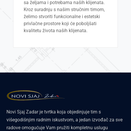
sa željama i potrebama naših klijenata.
Kroz suradnju s našim stručnim timom,
želimo stvoriti funkcionalne i estetski
privlačne prostore koji će poboljšati
kvalitetu života naših klijenata.
Novi Sjaj Zadar je tvrtka koja objedinjuje tim s
višegodišnjim radnim iskustvom, a jedan izvođač za sve
radove omogućuje Vam pružiti kompletnu uslugu